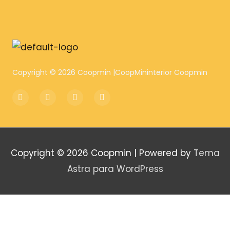
Copyright © 2026 Coopmin |CoopMininterior Coopmin
F
T
I
Y
a
w
n
o
c
i
s
u
e
t
t
t
b
t
a
u
o
e
g
b
o
r
r
e
k
a
Copyright © 2026
Coopmin
| Powered by
Tema
m
Astra para WordPress